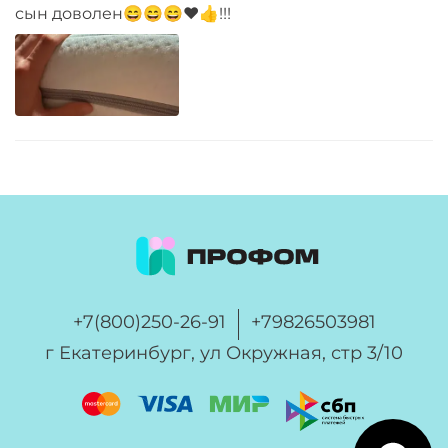
сын доволен😄😄😄❤️👍!!!
+7(800)250-26-91
+79826503981
г Екатеринбург, ул Окружная, стр 3/10