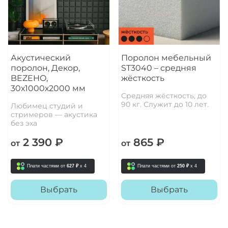
Акустический
Поролон мебельный
поролон, Декор,
ST3040 – средняя
BEZEHO,
жёсткость
30х1000х2000 мм
Средняя жёсткость, до
90 кг. Служит до 10 лет.
Любимец студий и
стримеров — акустика
без эха
2 390 ₽
865 ₽
от
от
Плати частями от
627 ₽
x 4
Плати частями от
250 ₽
x 4
Выбрать
Выбрать