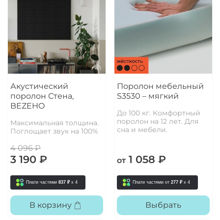
Акустический
Поролон мебельный
поролон Стена,
S3530 – мягкий
BEZEHO
До 100 кг. Комфортный
поролон на 12 лет. Для
Максимальная толщина.
сна и мебели.
Поглощает звук на 100%
4 096 ₽
3 190 ₽
1 058 ₽
от
Плати частями
837 ₽
x 4
Плати частями от
277 ₽
x 4
В корзину
Выбрать