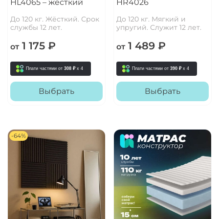
HL4065 – жёсткий
HR4026
До 120 кг. Жёсткий. Срок
До 120 кг. Мягкий и
службы 12 лет.
упругий. Служит 12 лет.
1 175 ₽
1 489 ₽
от
от
Плати частями от
308 ₽
x 4
Плати частями от
390 ₽
x 4
Выбрать
Выбрать
-64%