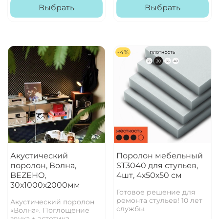
Выбрать
Выбрать
-4%
Акустический
Поролон мебельный
поролон, Волна,
ST3040 для стульев,
BEZEHO,
4шт, 4х50х50 см
30х1000х2000мм
Готовое решение для
ремонта стульев! 10 лет
Акустический поролон
службы.
«Волна». Поглощение
звука + эстетика.