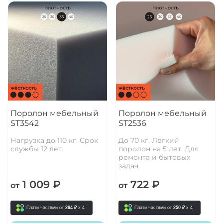
Поролон мебельный
Поролон мебельный
ST3542
ST2536
Нагрузка до 110 кг. Срок
До 70 кг. Лёгкий
службы 12 лет.
поролон на 5 лет. Для
ремонта и бытовых
задач.
1 009 ₽
722 ₽
от
от
Плати частями от
264 ₽
x 4
Плати частями от
250 ₽
x 4