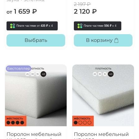
2 197 ₽
1 659 ₽
2 120 ₽
от
Плати частями от
435 ₽
x 4
Плати частями
556 ₽
x 4
Выбрать
В корзину
Бестселлер
Поролон мебельный
Поролон мебельный