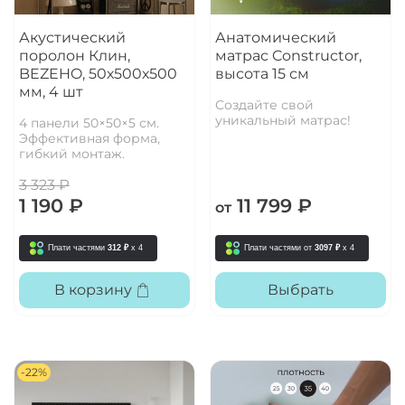
Акустический
Анатомический
поролон Клин,
матрас Constructor,
BEZEHO, 50х500х500
высота 15 см
мм, 4 шт
Создайте свой
уникальный матрас!
4 панели 50×50×5 см.
Эффективная форма,
гибкий монтаж.
3 323 ₽
1 190 ₽
11 799 ₽
от
Плати частями
312 ₽
x 4
Плати частями от
3097 ₽
x 4
В корзину
Выбрать
-22%