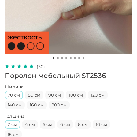
(30)
Поролон мебельный ST2536
Ширина
70 см
80 см
90 см
100 см
120 см
140 см
160 см
200 см
Толщина
2 см
4 см
5 см
6 см
8 см
10 см
15 см