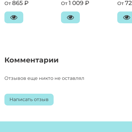
865 ₽
1 009 ₽
72
От
От
От
Комментарии
Отзывов еще никто не оставлял
Написать отзыв