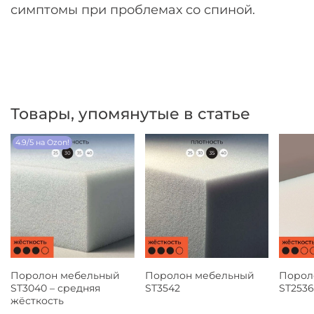
симптомы при проблемах со спиной.
Товары, упомянутые в статье
4.9/5 на Ozon!
Поролон мебельный
Поролон мебельный
Порол
ST3040 – средняя
ST3542
ST2536
жёсткость