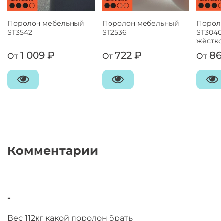
Поролон мебельный
Поролон мебельный
Порол
ST3542
ST2536
ST3040
жёстк
1 009 ₽
722 ₽
86
От
От
От
Комментарии
-
Вес 112кг какой поролон брать